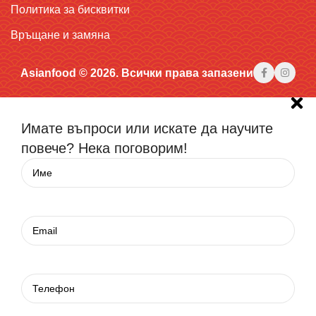
Политика за бисквитки
Връщане и замяна
Asianfood © 2026. Всички права запазени
Имате въпроси или искате да научите
повече? Нека поговорим!