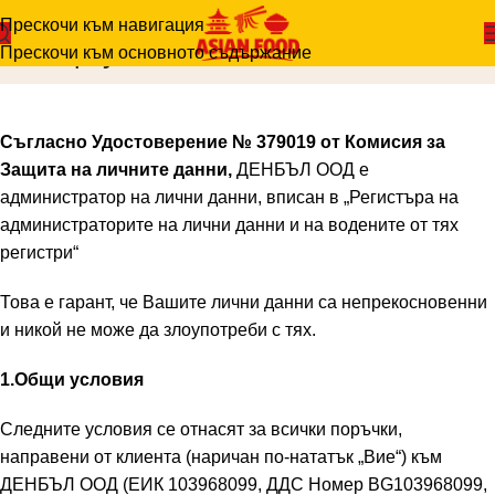
Прескочи към навигация
Общи условия
Прескочи към основното съдържание
Начало
-
Общи условия
Съгласно Удостоверение № 379019 от Комисия за
Защита на личните данни,
ДЕНБЪЛ ООД е
администратор на лични данни, вписан в „Регистъра на
администраторите на лични данни и на водените от тях
регистри“
Това е гарант, че Вашите лични данни са непрекосновенни
и никой не може да злоупотреби с тях.
1.Общи условия
Следните условия се отнасят за всички поръчки,
направени от клиента (наричан по-нататък „Вие“) към
ДЕНБЪЛ ООД (ЕИК 103968099, ДДС Номер BG103968099,