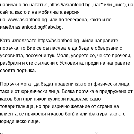
наричано по-нататък „
https://asianfood.bg
„нас“ или „ние“), на
сайта, както и на мобилната версия
на
www.asianfood.bg
или по телефона, както и по
имейл
asianfood.bg@abv.bg.
Като използвате
https://asianfood.bg
и/или направите
поръчка, то Вие се съгласявате да бъдете обвързани с
условията, посочени тук. Моля, уверете се, че сте прочели,
разбрали и сте съгласни с Условията, преди на направите
своята поръчка.
Поръчки могат да бъдат правени както от физически лица,
така и от юридически лица. Всяка поръчка е придружена от
касов бон (при някои куриери издаваме само
товарителница, но при изрично желание от страна на
клиента се прикрепя и касов бон) и или фактура, ако сте
юридическо лице.