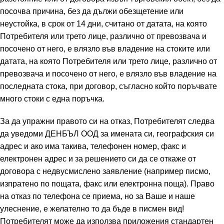
посочва причина, без да дължи обезщетение или
неустойка, в срок от 14 дни, считано от датата, на която
Потребителя или трето лице, различно от превозвача и
посочено от него, е влязло във владение на стоките или
датата, на която Потребителя или трето лице, различно от
превозвача и посочено от него, е влязло във владение на
последната стока, при договор, съгласно който поръчвате
много стоки с една поръчка.
За да упражни правото си на отказ, Потребителят следва
да уведоми ДЕНБЪЛ ООД за имената си, географския си
адрес и ако има такива, телефонен номер, факс и
електронен адрес и за решението си да се откаже от
договора с недвусмислено заявление (например писмо,
изпратено по пощата, факс или електронна поща). Право
на отказ по телефона се приема, но за Ваше и наше
улеснение, е желателно то да бъде в писмен вид!
Потребителят може да използва приложения стандартен