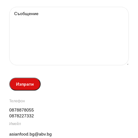
Телефон
0878878055
0878227332
Имейл
asianfood.bg@abv.bg