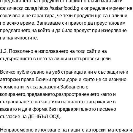
Предлагането на продукти от нашият онлайн магазин и
физически склад
https://asianfood.bg
в определен момент не
означава и не гарантира, че тези продукти ще сa налични
по всяко време. Запазваме си правото да преустановим
предлагането на който и да било продукт при изчерпване
на наличностите.
1.2. Позволено е използването на този сайт и на
съдържанието в него за лични и нетърговски цели.
Всичко публикувано на уеб страницaта ни е със защитени
авторски права.Всички права,дори и които не са изрично
упоменати тук,са запазени.Забранено е
копирането,предаването,разпространението както и
съхраняването на част или на цялото съдържание в
каквато и да е форма без предварителното писмено
съгласие на ДЕНБЪЛ ООД.
Неправомерно използване на нашите авторски материали