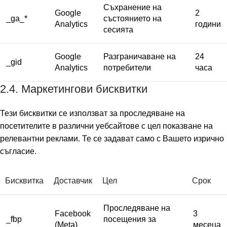
Съхранение на
Google
2
_ga_*
състоянието на
Analytics
години
сесията
Google
Разграничаване на
24
_gid
Analytics
потребители
часа
2.4. Маркетингови бисквитки
Тези бисквитки се използват за проследяване на
посетителите в различни уебсайтове с цел показване на
релевантни реклами. Те се задават само с Вашето изрично
съгласие.
Бисквитка
Доставчик
Цел
Срок
Проследяване на
Facebook
3
_fbp
посещения за
(Meta)
месеца