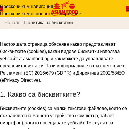
Прескочи към навигация
Политика за бисквитки
Прескочи към основното съдържание
Начало
-
Политика за бисквитки
Настоящата страница обяснява какво представляват
бисквитките (cookies), какви видове бисквитки използва
уебсайтът
asianfood.bg
и как можете да управлявате
предпочитанията си. Тази информация е в съответствие с
Регламент (ЕС) 2016/679 (GDPR) и Директива 2002/58/ЕО
(ePrivacy Directive).
1. Какво са бисквитките?
Бисквитките (cookies) са малки текстови файлове, които се
съхраняват на Вашето устройство (компютър, таблет,
смартфон), когато посещавате уебсайт. Те служат за