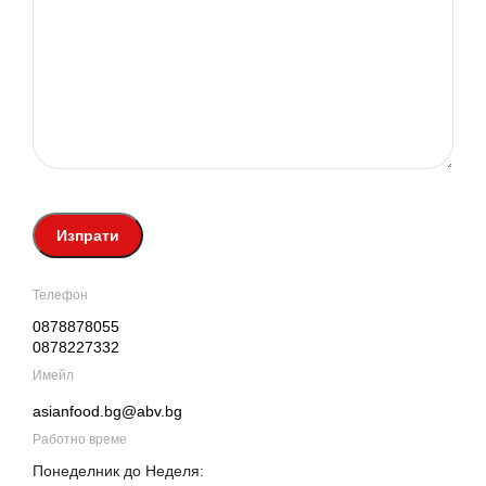
Телефон
0878878055
0878227332
Имейл
asianfood.bg@abv.bg
Работно време
Понеделник до Неделя: