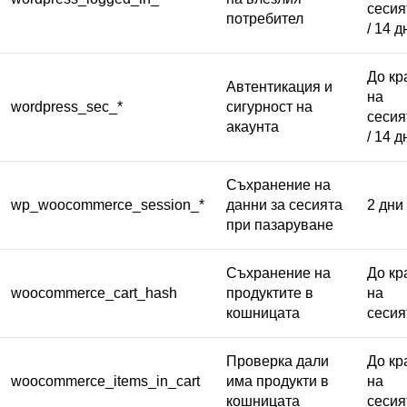
сесия
потребител
/ 14 д
До кр
Автентикация и
на
wordpress_sec_*
сигурност на
сесия
акаунта
/ 14 д
Съхранение на
wp_woocommerce_session_*
данни за сесията
2 дни
при пазаруване
Съхранение на
До кр
woocommerce_cart_hash
продуктите в
на
кошницата
сесия
Проверка дали
До кр
woocommerce_items_in_cart
има продукти в
на
кошницата
сесия