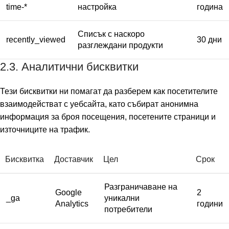
time-*
настройка
година
Списък с наскоро
recently_viewed
30 дни
разглеждани продукти
2.3. Аналитични бисквитки
Тези бисквитки ни помагат да разберем как посетителите
взаимодействат с уебсайта, като събират анонимна
информация за броя посещения, посетените страници и
източниците на трафик.
Бисквитка
Доставчик
Цел
Срок
Разграничаване на
Google
2
_ga
уникални
Analytics
години
потребители