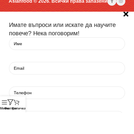
Asianfood © 2026. Всички права запазени
Имате въпроси или искате да научите
повече? Нека поговорим!
Меню
Филтри
Количка