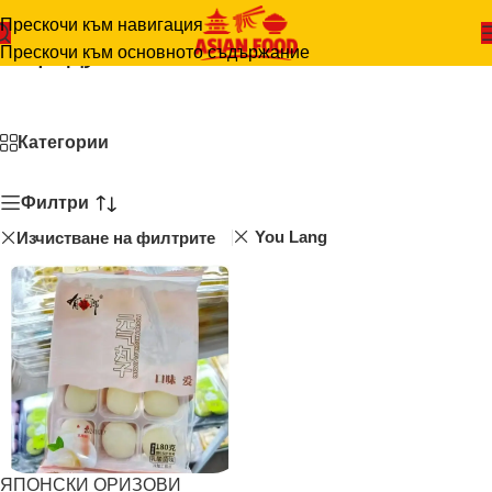
Прескочи към навигация
Продукти
Прескочи към основното съдържание
Начало
-
Продукти
Категории
Филтри
You Lang
Изчистване на филтрите
ЯПОНСКИ ОРИЗОВИ