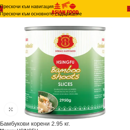
Прескочи към навигация
Начало
-
РАЗНИ
-
Бамбукови корени 2.95 кг.
Прескочи към основното съдържание
Щракнете за уголемяване
Бамбукови корени 2.95 кг.