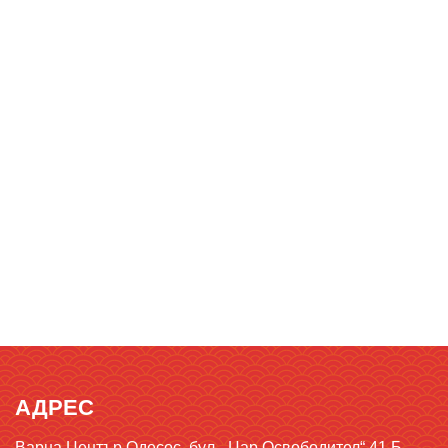
АДРЕС
Варна Център Одесос, бул. „Цар Освободител“ 41 Б