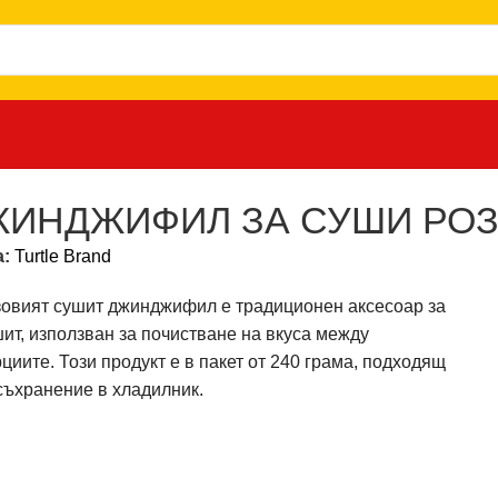
 РОЗОВ 240 ГР.
ИНДЖИФИЛ ЗА СУШИ РОЗО
а:
Turtle Brand
зовият сушит джинджифил е традиционен аксесоар за
ит, използван за почистване на вкуса между
циите. Този продукт е в пакет от 240 грама, подходящ
съхранение в хладилник.