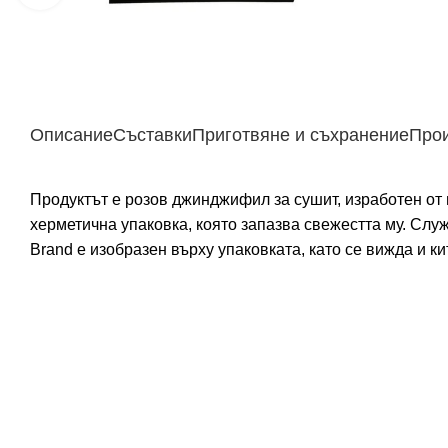
Описание
Съставки
Приготвяне и съхранение
Про
Продуктът е розов джинджифил за сушит, изработен от 
херметична упаковка, която запазва свежестта му. Слу
Brand е изобразен върху упаковката, като се вижда и к