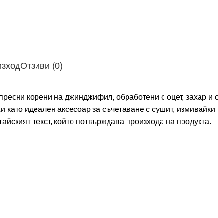
изход
Отзиви (0)
пресни корени на джинджифил, обработени с оцет, захар и с
жи като идеален аксесоар за съчетаване с сушит, измивайки
итайският текст, който потвърждава произхода на продукта.