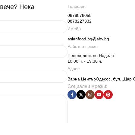
овече? Нека
Телефон
0878878055
0878227332
Имейл
asianfood.bg@abv.bg
Работно време
Понеделник до Неделя:
10:00 ч. - 19:30 ч.
Адрес
Варна ЦентърОдесос, бул. „Цар 
Социални мрежи: