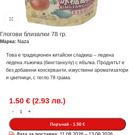
Щракнете за уголемяване
Глогови близалки 78 гр.
Марка:
Naza
Това е традиционен китайски сладкиш – ледена
ледена лъжичка (бингтанхулу) с ябълка. Продуктът е
без добавени консерванти, изкуствени ароматизатори
и цветници, с тегло 78 грама.
1.50
€
(
2.93
лв.
)
Поръчай - 1.50 €
Дата за доставка:
11.08.2026 – 13.08.2026