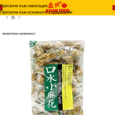
Прескочи към навигация
ВЕ И СЛАДКИ
-
ХРУПКАВИ СОЛЕНИ ТУИСТЧЕТА 400 ГР.
Прескочи към основното съдържание
ИЗЧЕРПАНА НАЛИЧНОСТ