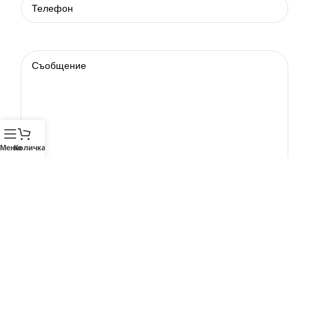
Меню
Количка
Телефон
0878878055
0878227332