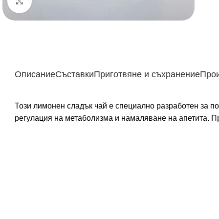
Щракнете за уголемяване
Описание
Съставки
Приготвяне и съхранение
Про
Този лимонен сладък чай е специално разработен за по
регулация на метаболизма и намаляване на апетита. Пр