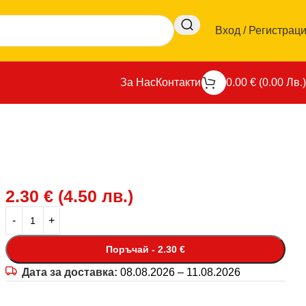
Вход / Регистрац
За Нас
Контакти
0.00
€
(
0.00
Лв.
)
2.30
€
(
4.50
лв.
)
Поръчай - 2.30 €
Дата за доставка:
08.08.2026 – 11.08.2026