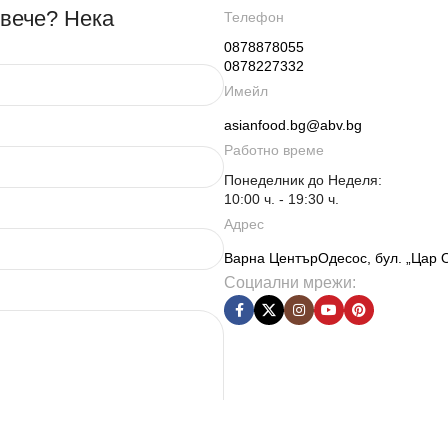
овече? Нека
Телефон
0878878055
0878227332
Имейл
asianfood.bg@abv.bg
Работно време
Понеделник до Неделя:
10:00 ч. - 19:30 ч.
Адрес
Варна ЦентърОдесос, бул. „Цар 
Социални мрежи: