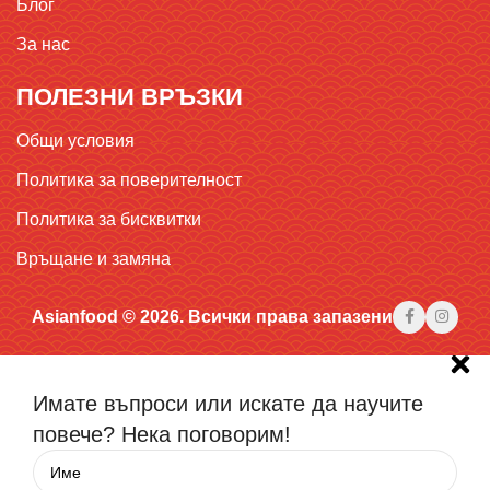
Блог
За нас
ПОЛЕЗНИ ВРЪЗКИ
Общи условия
Политика за поверителност
Политика за бисквитки
Връщане и замяна
Asianfood © 2026. Всички права запазени
Имате въпроси или искате да научите
повече? Нека поговорим!