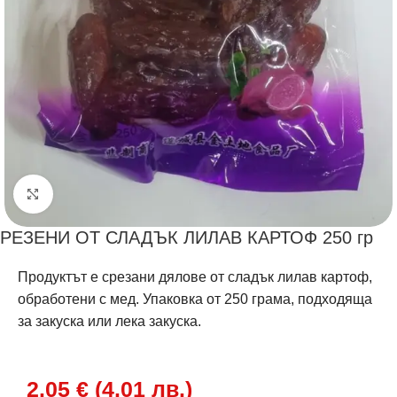
Щракнете за уголемяване
РЕЗЕНИ OT СЛАДЪК ЛИЛАВ КАРТОФ 250 гр
Продуктът е срезани дялове от сладък лилав картоф,
обработени с мед. Упаковка от 250 грама, подходяща
за закуска или лека закуска.
2.05
€
(
4.01
лв.
)