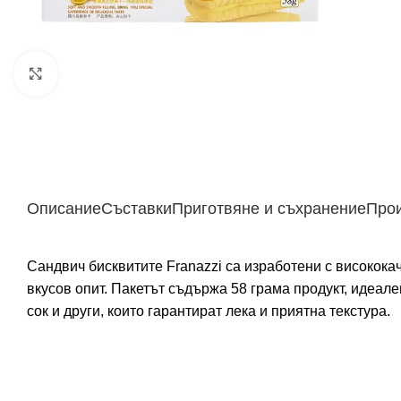
Щракнете за уголемяване
Описание
Съставки
Приготвяне и съхранение
Про
Сандвич бисквитите Franazzi са изработени с високока
вкусов опит. Пакетът съдържа 58 грама продукт, идеале
сок и други, които гарантират лека и приятна текстура.