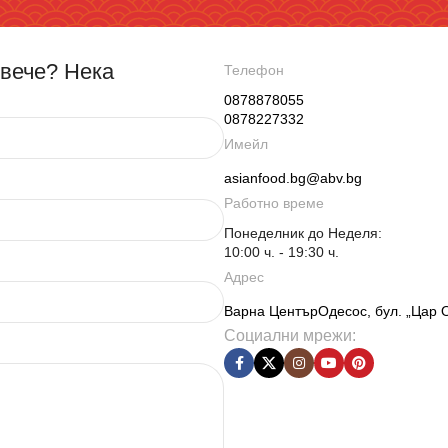
овече? Нека
Телефон
0878878055
0878227332
Имейл
asianfood.bg@abv.bg
Работно време
Понеделник до Неделя:
10:00 ч. - 19:30 ч.
Адрес
Варна ЦентърОдесос, бул. „Цар 
Социални мрежи: