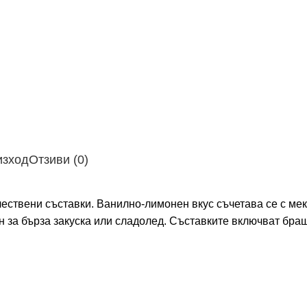
изход
Отзиви (0)
чествени съставки. Ванилно-лимонен вкус съчетава се с м
н за бърза закуска или сладолед. Съставките включват браш