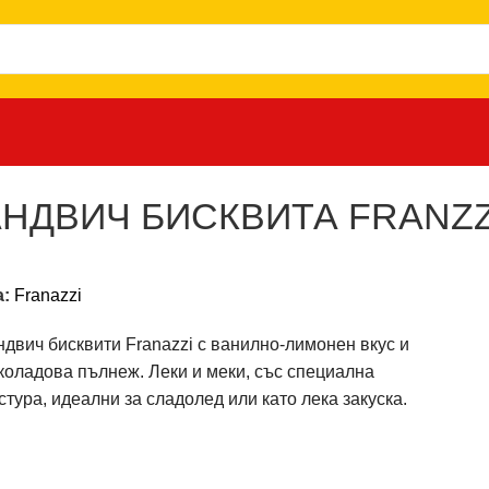
ТА FRANZZI С ВАНИЛИЯ И ЛИМОН 58 ГР.
НДВИЧ БИСКВИТА FRANZZ
а:
Franazzi
двич бисквити Franazzi с ванилно-лимонен вкус и
оладова пълнеж. Леки и меки, със специална
стура, идеални за сладолед или като лека закуска.