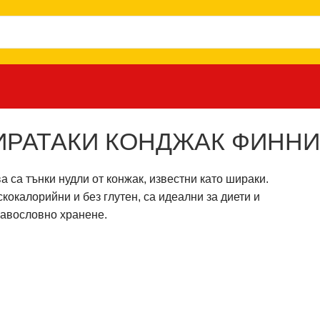
 ФИННИ НУДЛИ 500 ГР.
РАТАКИ КОНДЖАК ФИННИ Н
а са тънки нудли от конжак, известни като шираки.
кокалорийни и без глутен, са идеални за диети и
равословно хранене.