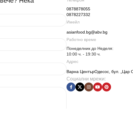
овече? Нека
Телефон
0878878055
0878227332
Имейл
asianfood.bg@abv.bg
Работно време
Понеделник до Неделя:
10:00 ч. - 19:30 ч.
Адрес
Варна ЦентърОдесос, бул. „Цар 
Социални мрежи: