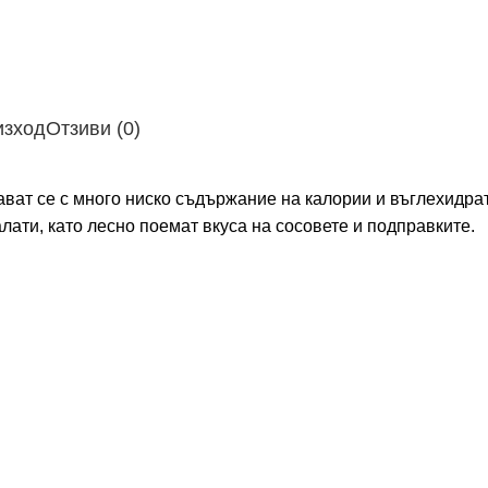
изход
Отзиви (0)
ават се с много ниско съдържание на калории и въглехидра
алати, като лесно поемат вкуса на сосовете и подправките.