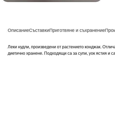
Описание
Съставки
Приготвяне и съхранение
Про
Леки нудли, произведени от растението конджак. Отлич
диетично хранене. Подходящи са за супи, уок ястия и с