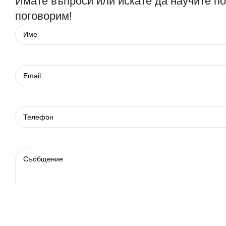
Имате въпроси или искате да научите п
поговорим!