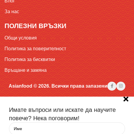
Блог
За нас
ПОЛЕЗНИ ВРЪЗКИ
Общи условия
Политика за поверителност
Политика за бисквитки
Връщане и замяна
Asianfood © 2026. Всички права запазени
Имате въпроси или искате да научите
повече? Нека поговорим!