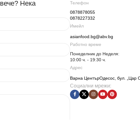
овече? Нека
Телефон
0878878055
0878227332
Имейл
asianfood.bg@abv.bg
Работно време
Понеделник до Неделя:
10:00 ч. - 19:30 ч.
Адрес
Варна ЦентърОдесос, бул. „Цар 
Социални мрежи: