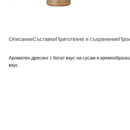
Описание
Съставки
Приготвяне и съхранение
Про
Ароматен дресинг с богат вкус на сусам и кремообразна
вкус