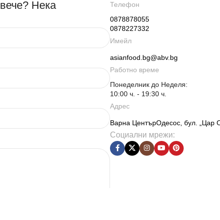
овече? Нека
Телефон
0878878055
0878227332
Имейл
asianfood.bg@abv.bg
Работно време
Понеделник до Неделя:
10:00 ч. - 19:30 ч.
Адрес
Варна ЦентърОдесос, бул. „Цар 
Социални мрежи: