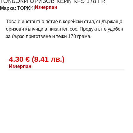
ТОКБОКИ ОРИЗОВ КЕЙК KFS 178 ГР.
Изчерпан
Марка:
TOPKKI
Това е инстантно ястие в корейски стил, съдържащо
оризови къпчици в пикантен сос. Продуктът е удобен
за бързо приготвяне и тежи 178 грама.
4.30
€
(
8.41
лв.
)
Изчерпан