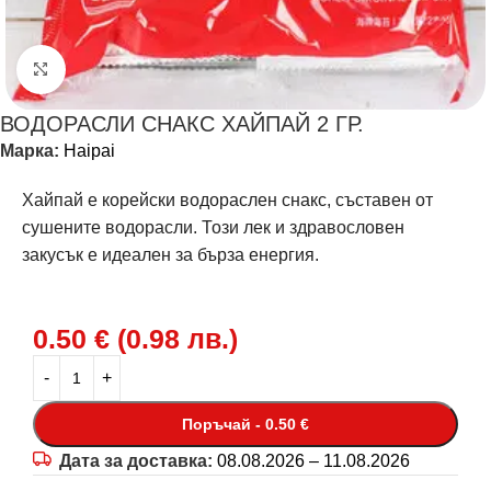
Щракнете за уголемяване
ВОДОРАСЛИ СНАКС ХАЙПАЙ 2 ГР.
Марка:
Haipai
Хайпай е корейски водораслен снакс, съставен от
сушените водорасли. Този лек и здравословен
закусък е идеален за бърза енергия.
0.50
€
(
0.98
лв.
)
Поръчай - 0.50 €
Дата за доставка:
08.08.2026 – 11.08.2026