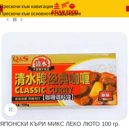
Прескочи към навигация
ало
-
ПАСТИ
-
ЯПОНСКИ КЪРИ МИКС ЛЕКО ЛЮТО 100 гр.
Прескочи към основното съдържание
Щракнете за уголемяване
ЯПОНСКИ КЪРИ МИКС ЛЕКО ЛЮТО 100 гр.