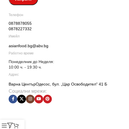
Телефон
0878878055
0878227332
Имейл
asianfood.bg@abv.bg
Работно време
Понеделник до Неделя:
10:00 ч. - 19:30 ч.
Адрес
Варна ЦентърОдесос, бул. „Цар Освободител“ 41 Б
Социални мрежи: