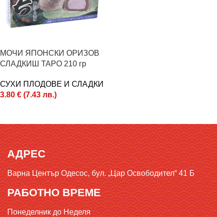
МОЧИ ЯПОНСКИ ОРИЗОВ
СЛАДКИШ ТАРО 210 гр
СУХИ ПЛОДОВЕ И СЛАДКИ
3.80
€
(
7.43
лв.
)
Поръчай
АДРЕС
Варна Център Одесос, бул. „Цар Освободител“ 41 Б
РАБОТНО ВРЕМЕ
Понеделник до Неделя