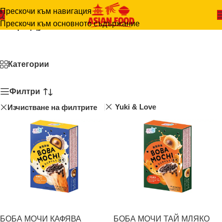
Прескочи към навигация
Продукти
Прескочи към основното съдържание
Начало
-
Продукти
Категории
Филтри
Yuki & Love
Изчистване на филтрите
БОБА МОЧИ КАФЯВА
БОБА МОЧИ ТАЙ МЛЯКО