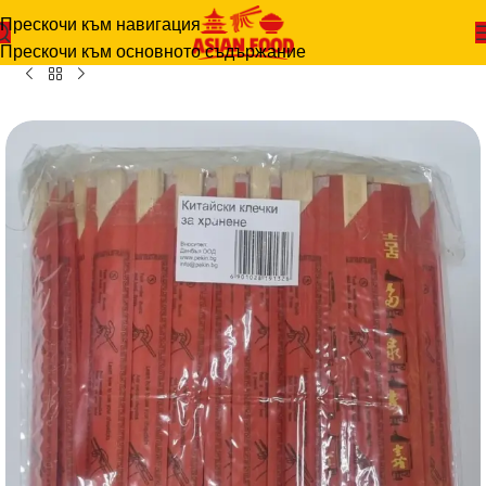
Прескочи към навигация
ТЕЛНИ ПРОДУКТИ
-
КЛЕЧКИ БАМБУКОВИ 100 комплекта
Прескочи към основното съдържание