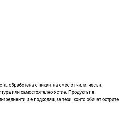
та, обработена с пикантна смес от чили, чесън,
итура или самостоятелно ястие. Продуктът е
нгредиенти и е подходящ за тези, които обичат острите