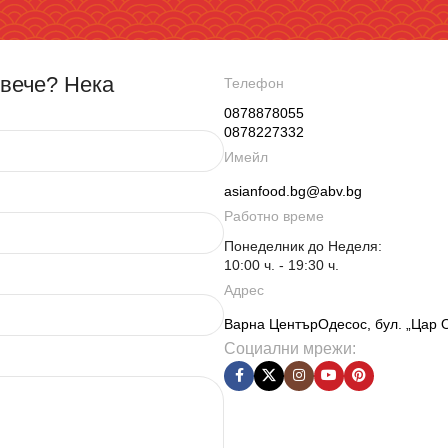
овече? Нека
Телефон
0878878055
0878227332
Имейл
asianfood.bg@abv.bg
Работно време
Понеделник до Неделя:
10:00 ч. - 19:30 ч.
Адрес
Варна ЦентърОдесос, бул. „Цар 
Социални мрежи: