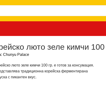
рейско люто зеле кимчи 100 
а:
Chunyu Palace
ейско люто зеле кимчи 100 гр. е готов за консумация.
едставлява традиционна корейска ферментирана
уска с пикантен вкус.