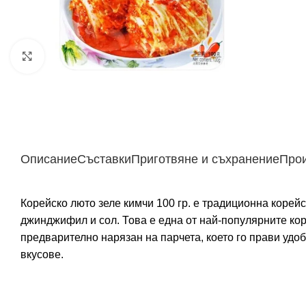
Щракнете за уголемяване
Описание
Съставки
Приготвяне и съхранение
Про
Корейско люто зеле кимчи 100 гр. е традиционна корейс
джинджифил и сол. Това е една от най-популярните кор
предварително нарязан на парчета, което го прави удо
вкусове.