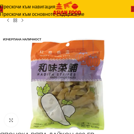
Прескочи към навигация
Начало
-
РАЗНИ
-
ЯПОНСКА РЯПА ДАЙКОН 200 ГР.
Прескочи към основното съдържание
ИЗЧЕРПАНА НАЛИЧНОСТ
Щракнете за уголемяване