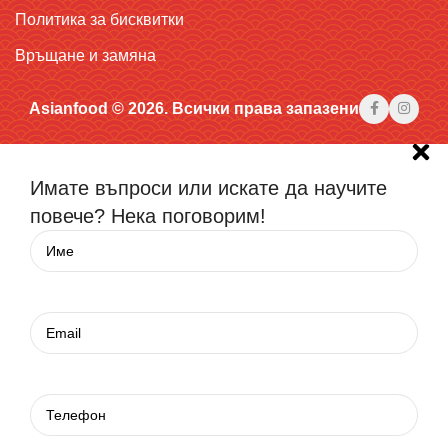
Политика за бисквитки
Връщане и замяна
Asianfood © 2026. Всички права запазени
Имате въпроси или искате да научите
повече? Нека поговорим!