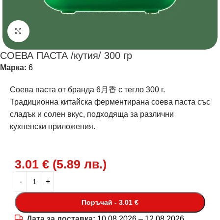
Щракнете за уголемяване
СОЕВА ПАСТА /кутия/ 300 гр
Марка:
6
Соева паста от бранда 6月香 с тегло 300 г.
Традиционна китайска ферментирана соева паста със
сладък и солен вкус, подходяща за различни
кухненски приложения.
3.01
€
(
5.89
лв.
)
Поръчай - 3.01 €
Дата за доставка:
10.08.2026 – 12.08.2026