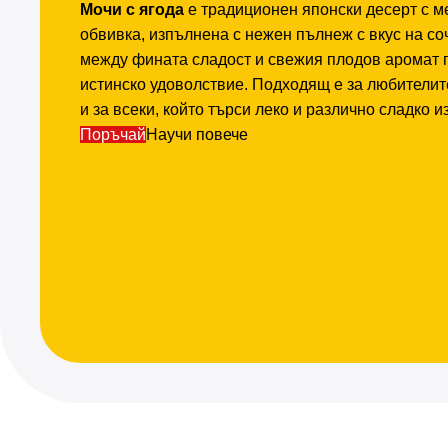
Мочи с ягода
е традиционен японски десерт с м
обвивка, изпълнена с нежен пълнеж с вкус на со
между фината сладост и свежия плодов аромат 
истинско удоволствие. Подходящ е за любителит
и за всеки, който търси леко и различно сладко 
Поръчай
Научи повече