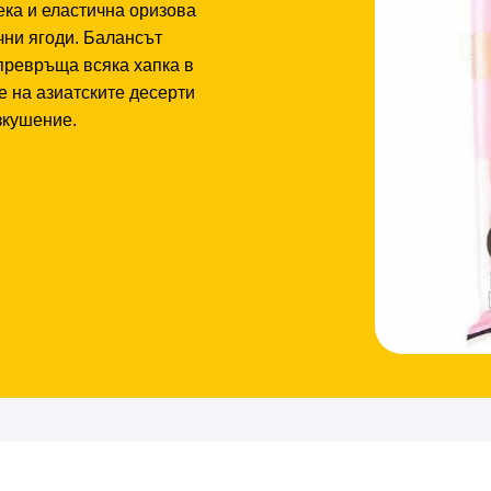
ека и еластична оризова
чни ягоди. Балансът
превръща всяка хапка в
е на азиатските десерти
изкушение.